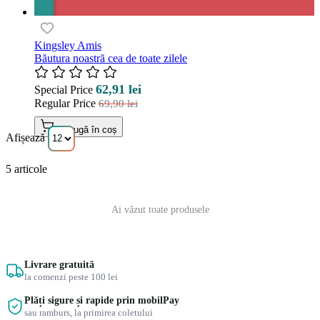
Kingsley Amis
Băutura noastră cea de toate zilele
62,91 lei
Special Price
Regular Price
69,90 lei
Adaugă în coș
Afișează
5
articole
Ai văzut toate produsele
Livrare gratuită
la comenzi peste 100 lei
Plăți sigure și rapide prin mobilPay
sau ramburs, la primirea coletului