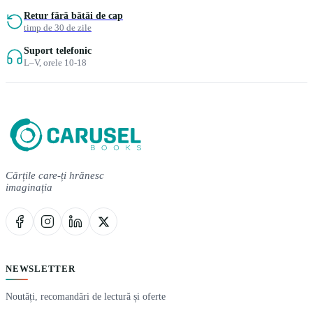
Retur fără bătăi de cap
timp de 30 de zile
Suport telefonic
L–V, orele 10-18
Cărțile care-ți hrănesc
imaginația
NEWSLETTER
Noutăți, recomandări de lectură și oferte