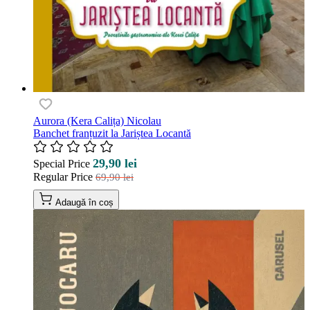
Aurora (Kera Calița) Nicolau
Banchet franțuzit la Jariștea Locantă
29,90 lei
Special Price
Regular Price
69,90 lei
Adaugă în coș