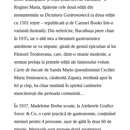
Reginei Maria, tipărește cele două ediții din
monumentala sa
Dictatura Gastronomic
ă (a doua ediție
cu
1501 rețete
– republicată și de Carusel Books într‑o
variantă ilustrată). Din nefericire, Bacalbașa piere chiar
în 1935, iar o altă stea a literaturii gastronomice
autohtone se va impune, girată de geniul epicurian al lui
Păstorel Teodoreanu, care, dintr‑o stranie modestie, a
semnat prefața la primele ediții ale faimosului volum
Carte de bucate
de Sanda Marin (pseudonimul Ceciliei
Maria Simionescu, căsătorită Zapan), reeditată apoi în
fel și chip, ba chiar mutilată în spiritul cantinelor
muncitorești din perioada comunistă…
În 1937, Madeleine Brebu scoate, la Atelierele Grafice
Socec & Co, o carte practică de gastronomie, conținând
meniuri pentru 4 persoane, ușor de gătit în doar 60 de
minute. Meniurile sunt grupate după anotimpuri.