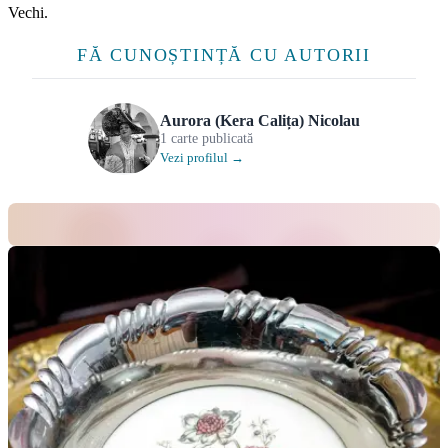
Vechi.
FĂ CUNOȘTINȚĂ CU AUTORII
Aurora (Kera Calița) Nicolau
1 carte publicată
Vezi profilul →
O BIBLIOTECĂ A AROMELOR