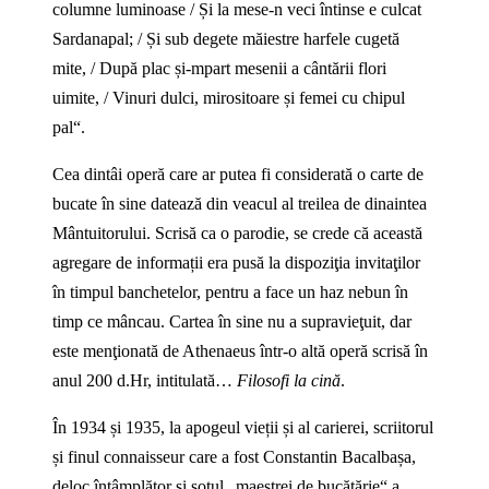
columne luminoase / Și la mese‑n veci întinse e culcat
Sardanapal; / Și sub degete măiestre harfele cugetă
mite, / După plac și‑mpart mesenii a cântării flori
uimite, / Vinuri dulci, mirositoare și femei cu chipul
pal“.
Cea dintâi operă care ar putea fi considerată o carte de
bucate în sine datează din veacul al treilea de dinaintea
Mântuitorului. Scrisă ca o parodie, se crede că această
agregare de informații era pusă la dispoziţia invitaţilor
în timpul banchetelor, pentru a face un haz nebun în
timp ce mâncau. Cartea în sine nu a supravieţuit, dar
este menţionată de Athenaeus într‑o altă operă scrisă în
anul 200 d.Hr, intitulată…
Filosofi la cină
.
În 1934 și 1935, la apogeul vieții și al carierei, scriitorul
și finul connaisseur care a fost Constantin Bacalbașa,
deloc întâmplător și soțul „maestrei de bucătărie“ a