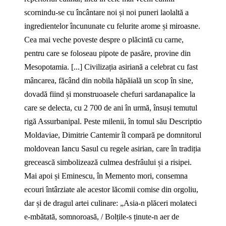
scornindu‑se cu încântare noi și noi puneri laolaltă a
ingredientelor încununate cu felurite arome și miroasne.
Cea mai veche poveste despre o plăcintă cu carne,
pentru care se foloseau pipote de pasăre, provine din
Mesopotamia. [...] Civilizația asiriană a celebrat cu fast
mâncarea, făcând din nobila hăpăială un scop în sine,
dovadă fiind și monstruoasele chefuri sardanapalice la
care se delecta, cu 2 700 de ani în urmă, însuși temutul
rigă Assurbanipal. Peste milenii, în tomul său Descriptio
Moldaviae, Dimitrie Cantemir îl compară pe domnitorul
moldovean Iancu Sasul cu regele asirian, care în tradiția
grecească simbolizează culmea desfrâului și a risipei.
Mai apoi și Eminescu, în Memento mori, consemna
ecouri întârziate ale acestor lăcomii comise din orgoliu,
dar și de dragul artei culinare: „Asia‑n plăceri molateci
e‑mbătată, somnoroasă, / Bolțile‑s ținute‑n aer de