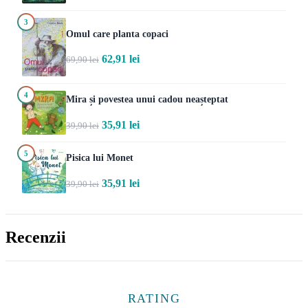
3
Omul care planta copaci
62,91 lei
69,90 lei
4
Mira și povestea unui cadou neașteptat
35,91 lei
39,90 lei
5
Pisica lui Monet
35,91 lei
39,90 lei
Recenzii
RATING