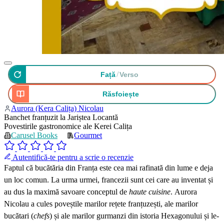
/
Față
Verso
Răsfoiește
Aurora (Kera Calița) Nicolau
Banchet franțuzit la Jariștea Locantă
Povestirile gastronomice ale Kerei Calița
Carusel Books
Gourmet
Autentifică-te pentru a scrie o recenzie
Faptul că bucătăria din Franța este cea mai rafinată din lume e deja
un loc comun. La urma urmei, francezii sunt cei care au inventat și
au dus la maximă savoare conceptul de
haute cuisine
. Aurora
Nicolau a cules poveștile marilor rețete franțuzești, ale marilor
bucătari (
chefs
) și ale marilor gurmanzi din istoria Hexagonului și le-