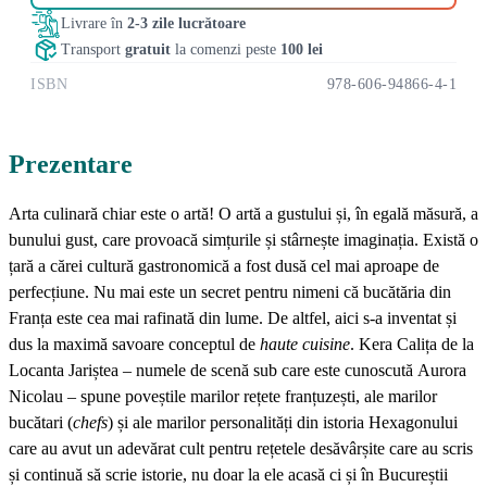
Livrare în
2-3 zile lucrătoare
Transport
gratuit
la comenzi peste
100 lei
ISBN
978-606-94866-4-1
Prezentare
Arta culinară chiar este o artă! O artă a gustului și, în egală măsură, a
bunului gust, care provoacă simțurile și stârnește imaginația. Există o
țară a cărei cultură gastronomică a fost dusă cel mai aproape de
perfecțiune. Nu mai este un secret pentru nimeni că bucătăria din
Franța este cea mai rafinată din lume. De altfel, aici s-a inventat și
dus la maximă savoare conceptul de
haute cuisine
. Kera Calița de la
Locanta Jariștea – numele de scenă sub care este cunoscută Aurora
Nicolau – spune poveștile marilor rețete franțuzești, ale marilor
bucătari (
chefs
) și ale marilor personalități din istoria Hexagonului
care au avut un adevărat cult pentru rețetele desăvârșite care au scris
și continuă să scrie istorie, nu doar la ele acasă ci și în Bucureștii