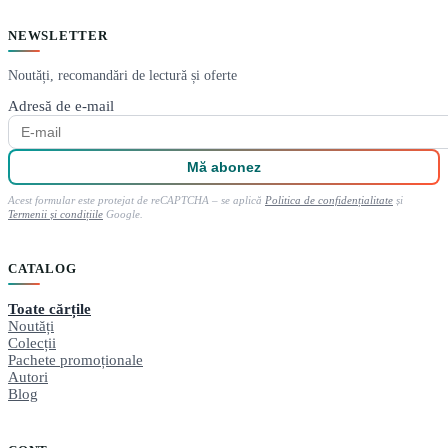
NEWSLETTER
Noutăți, recomandări de lectură și oferte
Adresă de e-mail
Mă abonez
Acest formular este protejat de reCAPTCHA – se aplică
Politica de confidențialitate
și
Termenii și condițiile
Google.
CATALOG
Toate cărțile
Noutăți
Colecții
Pachete promoționale
Autori
Blog