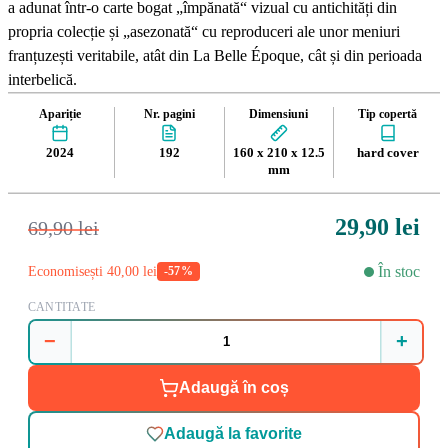
a adunat într-o carte bogat „împănată“ vizual cu antichități din
propria colecție și „asezonată“ cu reproduceri ale unor meniuri
franțuzești veritabile, atât din La Belle Époque, cât și din perioada
interbelică.
Apariție
Nr. pagini
Dimensiuni
Tip copertă
2024
192
160 x 210 x 12.5
hard cover
mm
29,90 lei
69,90 lei
În stoc
Economisești 40,00 lei
-57%
CANTITATE
−
+
Adaugă în coș
Adaugă la favorite