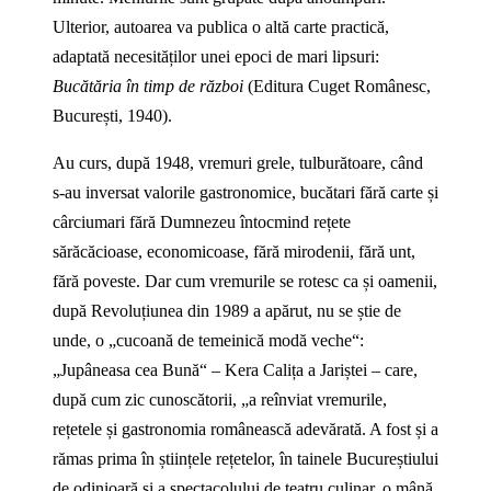
Ulterior, autoarea va publica o altă carte practică,
adaptată necesităților unei epoci de mari lipsuri:
Bucătăria în timp de război
(Editura Cuget Românesc,
București, 1940).
Au curs, după 1948, vremuri grele, tulburătoare, când
s‑au inversat valorile gastronomice, bucătari fără carte și
cârciumari fără Dumnezeu întocmind rețete
sărăcăcioase, economicoase, fără mirodenii, fără unt,
fără poveste. Dar cum vremurile se rotesc ca și oamenii,
după Revoluțiunea din 1989 a apărut, nu se știe de
unde, o „cucoană de temeinică modă veche“:
„Jupâneasa cea Bună“ – Kera Calița a Jariștei – care,
după cum zic cunoscătorii, „a reînviat vremurile,
rețetele și gastronomia românească adevărată. A fost și a
rămas prima în științele rețetelor, în tainele Bucureștiului
de odinioară și a spectacolului de teatru culinar, o mână