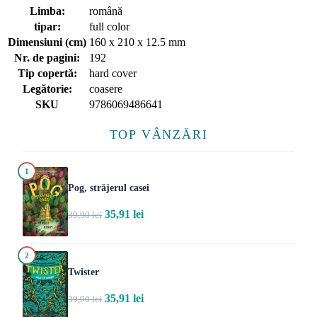
Limba:
română
tipar:
full color
Dimensiuni (cm)
160 x 210 x 12.5 mm
Nr. de pagini:
192
Tip copertă:
hard cover
Legătorie:
coasere
SKU
9786069486641
TOP VÂNZĂRI
1
Pog, străjerul casei
35,91 lei
39,90 lei
2
Twister
35,91 lei
39,90 lei