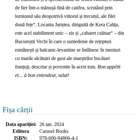
de fier într‑o mănușă fină de catifea, scrutând prin
lornionul său deopotrivă viitorul și trecutul, ale filei
două fețe“. Locanta Jariștea, diriguită de Kera Calița,
este acel stabiliment unic – zis și „cabaret culinar“ – din
Bucureștii Vechi în care o sumedenie de rețepturi
românești și balcanic‑levantine se întâlnesc în meniuri
cu marile alcătuiri de gust ale maeștrilor bucătari
franțuji, descrise și povestite în acest tom.
Bon appétit
et… à bon entendeur, salut!
Fișa cărții
Data apariției:
26 ian. 2024
Editura
Carusel Books
ISBN:
978-606-94866-4-1