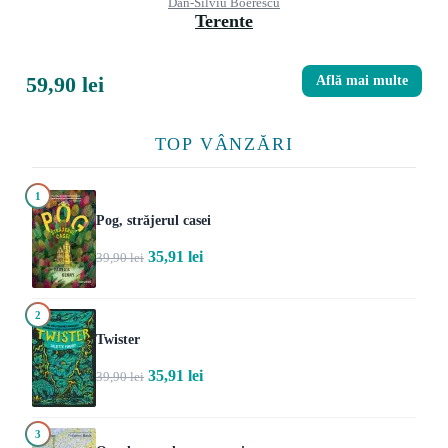
Dan-Silviu Boerescu
Terente
59,90 lei
Află mai multe
TOP VÂNZĂRI
1
Pog, străjerul casei
35,91 lei
39,90 lei
2
Twister
35,91 lei
39,90 lei
3