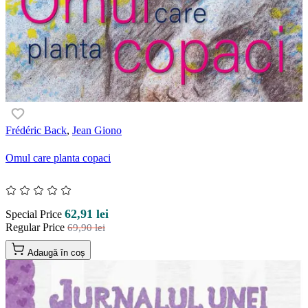
Frédéric Back
,
Jean Giono
Omul care planta copaci
62,91 lei
Special Price
Regular Price
69,90 lei
Adaugă în coș