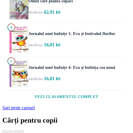
Omul care planta copaci
62,91 lei
69,90 lei
4
Jurnalul unei bufnițe 1: Eva și festivalul florilor
16,81 lei
24,90 lei
5
Jurnalul unei bufnițe 4: Eva și bufnița cea nouă
16,81 lei
24,90 lei
VEZI CLASAMENTUL COMPLET
Sari peste carusel
Cărți pentru copii