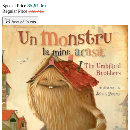
35,91 lei
Special Price
Regular Price
39,90 lei
Adaugă în coș