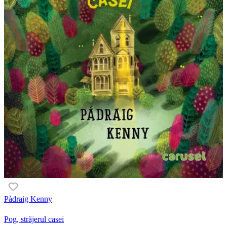
Pàdraig Kenny
Pog, străjerul casei