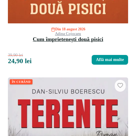
Din 18 august 2026
Adina Cojocaru
Cum împrietenești două pisici
39,90 lei
24,90 lei
Află mai multe
ÎN CURÂND