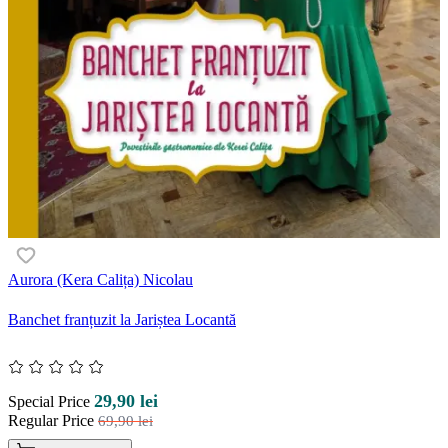
Aurora (Kera Calița) Nicolau
Banchet franțuzit la Jariștea Locantă
29,90 lei
Special Price
Regular Price
69,90 lei