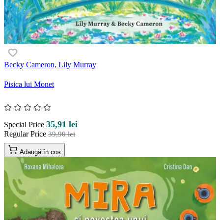
Becky Cameron
,
Lily Murray
Pisica lui Monet
35,91 lei
Special Price
Regular Price
39,90 lei
Adaugă în coș