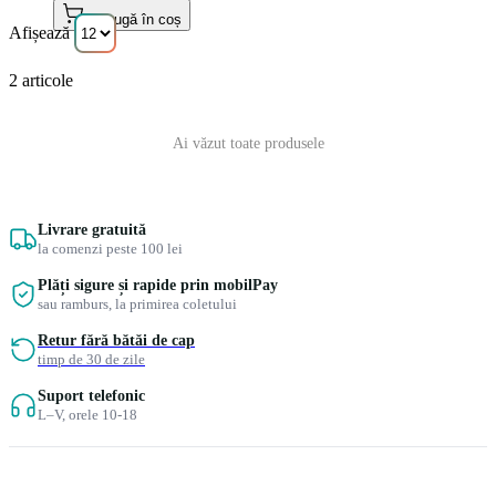
Adaugă în coș
Afișează
2
articole
Ai văzut toate produsele
Livrare gratuită
la comenzi peste 100 lei
Plăți sigure și rapide prin mobilPay
sau ramburs, la primirea coletului
Retur fără bătăi de cap
timp de 30 de zile
Suport telefonic
L–V, orele 10-18