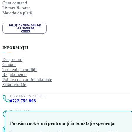
Cum comand
Livrare & retur
Metode de plată
INFORMAȚII
Despre noi
Contact
Termeni și condiții
Regulamente
Politica de confidențialitate
Setări cookie
COMENZI & SUPORT
0722 759 806
PROGRAM
Luni–Vineri, 10:00–18:00
Folosim cookie-uri pentru a-ți îmbunătăți experiența.
DEPOZIT
Chitila Logistic Hub, Str. Rudeni 77, Ilfov