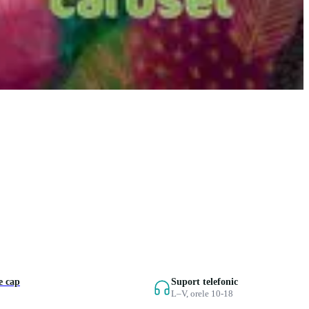
e cap
Suport telefonic
L–V, orele 10-18