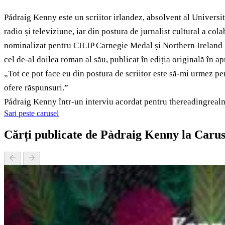
Pádraig Kenny este un scriitor irlandez, absolvent al Universită
radio și televiziune, iar din postura de jurnalist cultural a c
nominalizat pentru CILIP Carnegie Medal și Northern Ireland Boo
cel de-al doilea roman al său, publicat în ediția originală în ap
„Tot ce pot face eu din postura de scriitor este să-mi urmez pers
ofere răspunsuri.”
Pádraig Kenny într-un interviu acordat pentru thereadingreal
Sari peste carusel
Cărți publicate de Pàdraig Kenny la Caru