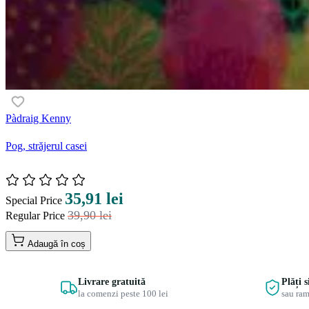
Pàdraig Kenny
Pog, străjerul casei
35,91 lei
Special Price
39,90 lei
Regular Price
Adaugă în coș
Livrare gratuită
Plăți 
la comenzi peste 100 lei
sau ram