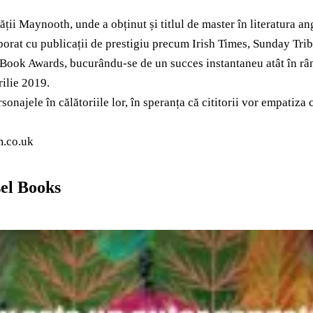
ții Maynooth, unde a obținut și titlul de master în literatura an
olaborat cu publicații de prestigiu precum Irish Times, Sunday Tr
k Awards, bucurându-se de un succes instantaneu atât în rândul c
rilie 2019.
onajele în călătoriile lor, în speranța că cititorii vor empatiza c
m.co.uk
sel Books