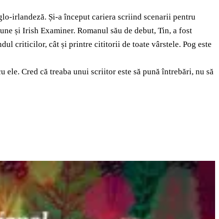
glo-irlandeză. Și-a început cariera scriind scenarii pentru
ibune și Irish Examiner. Romanul său de debut, Tin, a fost
riticilor, cât și printre cititorii de toate vârstele. Pog este
u ele. Cred că treaba unui scriitor este să pună întrebări, nu să